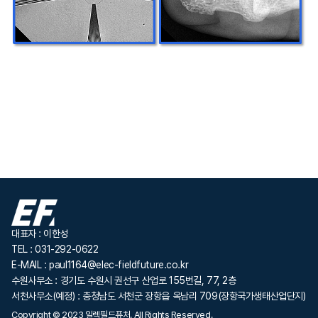
대표자 : 이한성
TEL : 031-292-0622
E-MAIL : paul1164@elec-fieldfuture.co.kr
수원사무소 : 경기도 수원시 권선구 산업로 155번길, 77, 2층
서천사무소(예정) : 충청남도 서천군 장항읍 옥남리 709(장항국가생태산업단지)
Copyright © 2023 일렉필드퓨처. All Rights Reserved.