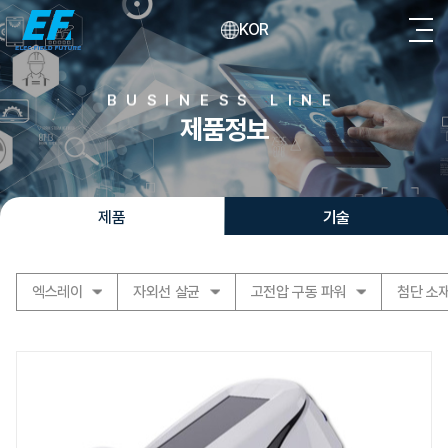
KOR
BUSINESS LINE
제품정보
제품
기술
엑스레이
자외선 살균
고전압 구동 파워
첨단 소